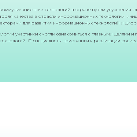
оммуникационных технологий в стране путем улучшения эл
троля качества в отрасли информационных технологий, ин
секторами для развития информационных технологий и циф
огий участники смогли ознакомиться с главными целями и п
хнологий, IT-специалисты приступили к реализации совмес