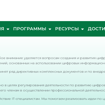
ИЯ
ПРОГРАММЫ
РЕСУРСЫ
ДОСТ
бое внимание уделяется вопросам создания и развития цифр
шений, основанных на aспользовании цифровых информацио
инят ряд директивных комплексных документов и по внедр
но в целях регулирования деятельности по развитию цифро
ия его членам в осуществлении профессиональной деятельно
йствие IT-специалистам. Мы помогаем реализовать идеи по 