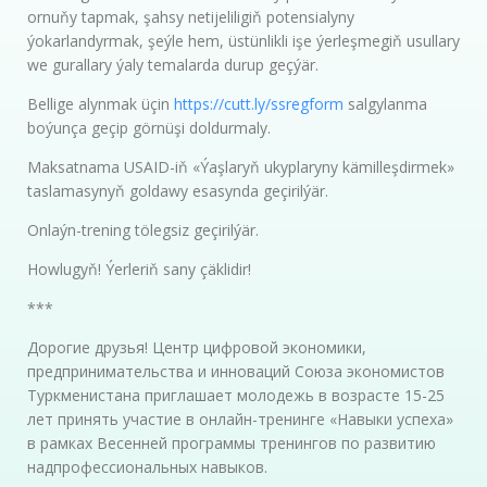
ornuňy tapmak, şahsy netijeliligiň potensialyny
ýokarlandyrmak, şeýle hem, üstünlikli işe ýerleşmegiň usullary
we gurallary ýaly temalarda durup geçýär.
Bellige alynmak üçin
https://cutt.ly/ssregform
salgylanma
boýunça geçip görnüşi doldurmaly.
Maksatnama USAID-iň «Ýaşlaryň ukyplaryny kämilleşdirmek»
taslamasynyň goldawy esasynda geçirilýär.
Onlaýn-trening tölegsiz geçirilýär.
Howlugyň! Ýerleriň sany çäklidir!
***
Дорогие друзья! Центр цифровой экономики,
предпринимательства и инноваций Союза экономистов
Туркменистана приглашает молодежь в возрасте 15-25
лет принять участие в онлайн-тренинге «Навыки успеха»
в рамках Весенней программы тренингов по развитию
надпрофессиональных навыков.