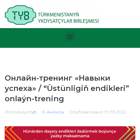
Онлайн-тренинг «Навыки
успеха» / “Üstünligiň endikleri”
onlaýn-trening
Используя
tyb
В
Анонсы
Опубликовано
19.03.2022