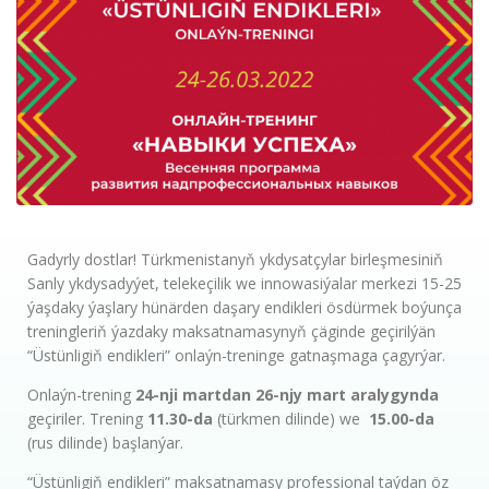
Gadyrly dostlar! Türkmenistanyň ykdysatçylar birleşmesiniň
Sanly ykdysadyýet, telekeçilik we innowasiýalar merkezi 15-25
ýaşdaky ýaşlary hünärden daşary endikleri ösdürmek boýunça
treningleriň ýazdaky maksatnamasynyň çäginde geçirilýän
“Üstünligiň endikleri” onlaýn-treninge gatnaşmaga çagyrýar.
Onlaýn-trening
24-nji martdan 26-njy mart aralygynda
geçiriler. Trening
11.30-da
(türkmen dilinde) we
15.00-da
(rus dilinde) başlanýar.
“Üstünligiň endikleri” maksatnamasy professional taýdan öz